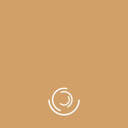
ltricies magna et. Quisque euismod orci ut et lobortis aliquam. A
i est. Eos ei nisl graecis, vix aperiri consequat an. Eius lorem tinc
u qui purto zril laoreet. Ex error omnium interpretaris pro, alia ill
ea et. Mea facilisis urbanitas moderatius id. Vis ei rationibus defi