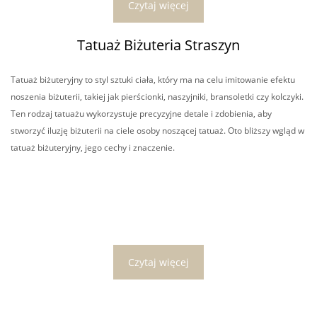
Czytaj więcej
Tatuaż Biżuteria Straszyn
Tatuaż biżuteryjny to styl sztuki ciała, który ma na celu imitowanie efektu
noszenia biżuterii, takiej jak pierścionki, naszyjniki, bransoletki czy kolczyki.
Ten rodzaj tatuażu wykorzystuje precyzyjne detale i zdobienia, aby
stworzyć iluzję biżuterii na ciele osoby noszącej tatuaż. Oto bliższy wgląd w
tatuaż biżuteryjny, jego cechy i znaczenie.
Czytaj więcej