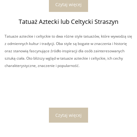
Czytaj więcej
Tatuaż Aztecki lub Celtycki Straszyn
Tatuaże azteckie i celtyckie to dwa różne style tatuażów, które wywodzą się
z odmiennych kultur i tradycji. Oba style są bogate w znaczenia i historię
oraz stanowią fascynujące źródło inspiracji dla osób zainteresowanych
sztuką ciała. Oto bliższy wgląd w tatuaże azteckie i celtyckie, ich cechy
charakterystyczne, znaczenie i popularność.
Czytaj więcej