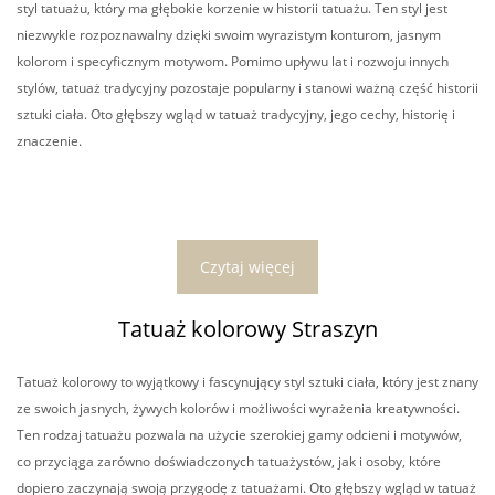
styl tatuażu, który ma głębokie korzenie w historii tatuażu. Ten styl jest
niezwykle rozpoznawalny dzięki swoim wyrazistym konturom, jasnym
kolorom i specyficznym motywom. Pomimo upływu lat i rozwoju innych
stylów, tatuaż tradycyjny pozostaje popularny i stanowi ważną część historii
sztuki ciała. Oto głębszy wgląd w tatuaż tradycyjny, jego cechy, historię i
znaczenie.
Czytaj więcej
Tatuaż kolorowy Straszyn
Tatuaż kolorowy to wyjątkowy i fascynujący styl sztuki ciała, który jest znany
ze swoich jasnych, żywych kolorów i możliwości wyrażenia kreatywności.
Ten rodzaj tatuażu pozwala na użycie szerokiej gamy odcieni i motywów,
co przyciąga zarówno doświadczonych tatuażystów, jak i osoby, które
dopiero zaczynają swoją przygodę z tatuażami. Oto głębszy wgląd w tatuaż