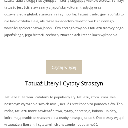
sztuka ciała z długą i fascynującą historią sięgającą wieków wstecz. Ten styl
tatuażu jest ściśle związany z japońską kulturą i tradycją oraz
odzwierciedla głębokie znaczenia i symbolikę. Tatuaż tradycyjny japoński to
nie tylko ozdoba ciała, ale także świadectwo dziedzictwa kulturowego i
wartości społeczeństwa Japonii. Oto szczegółowy opis tatuażu tradycyjnego
japońskiego, jego historii, cechach, znaczeniach i technikach wykonania.
Czytaj więcej
Tatuaż Litery i Cytaty Straszyn
Tatuaże z literami i cytatami to popularny styl tatuażu, który umożliwia
noszącym wyrażenie swoich myśli, uczuć i przekonań za pomocą słów. Ten
rodzaj tatuażu może zawierać słowa, cytaty, sentencje, imiona lub daty,
które mają osobiste znaczenie dla osoby noszącej tatuaż. Oto bliższy wgląd
w tatuaże z literami i cytatami, ich znaczenie i popularność.