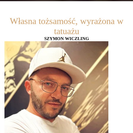
Własna tożsamość, wyrażona w
tatuażu
SZYMON WICZLING