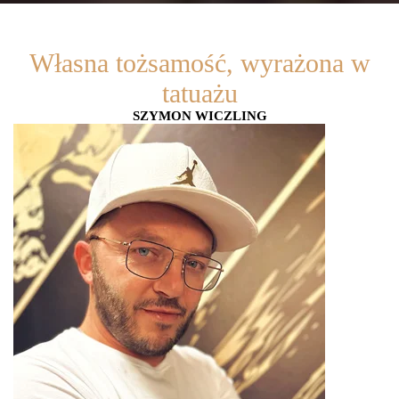
Własna tożsamość, wyrażona w
tatuażu
SZYMON WICZLING