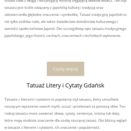
sztuka ciała z długą i fascynującą historią sięgającą wieków wstecz. Ten styl
tatuażu jest ściśle związany z japońską kulturą i tradycją oraz
odzwierciedla głębokie znaczenia i symbolikę. Tatuaż tradycyjny japoński to
nie tylko ozdoba ciała, ale także świadectwo dziedzictwa kulturowego i
wartości społeczeństwa Japonii. Oto szczegółowy opis tatuażu tradycyjnego
japońskiego, jego historii, cechach, znaczeniach i technikach wykonania.
Czytaj więcej
Tatuaż Litery i Cytaty Gdańsk
Tatuaże z literami i cytatami to popularny styl tatuażu, który umożliwia
noszącym wyrażenie swoich myśli, uczuć i przekonań za pomocą słów. Ten
rodzaj tatuażu może zawierać słowa, cytaty, sentencje, imiona lub daty,
które mają osobiste znaczenie dla osoby noszącej tatuaż. Oto bliższy wgląd
w tatuaże z literami i cytatami, ich znaczenie i popularność.