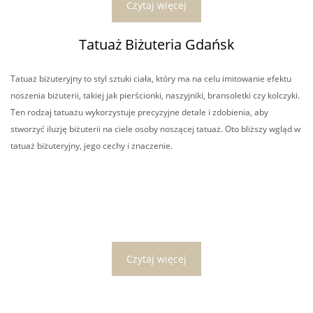
Czytaj więcej
Tatuaż Biżuteria Gdańsk
Tatuaż biżuteryjny to styl sztuki ciała, który ma na celu imitowanie efektu
noszenia biżuterii, takiej jak pierścionki, naszyjniki, bransoletki czy kolczyki.
Ten rodzaj tatuażu wykorzystuje precyzyjne detale i zdobienia, aby
stworzyć iluzję biżuterii na ciele osoby noszącej tatuaż. Oto bliższy wgląd w
tatuaż biżuteryjny, jego cechy i znaczenie.
Czytaj więcej