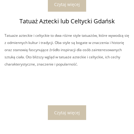
Czytaj więcej
Tatuaż Aztecki lub Celtycki Gdańsk
Tatuaże azteckie i celtyckie to dwa różne style tatuażów, które wywodzą się
z odmiennych kultur i tradycji. Oba style są bogate w znaczenia i historię
oraz stanowią fascynujące źródło inspiracji dla osób zainteresowanych
sztuką ciała. Oto bliższy wgląd w tatuaże azteckie i celtyckie, ich cechy
charakterystyczne, znaczenie i popularność.
Czytaj więcej