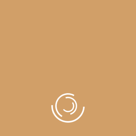
ltricies magna et. Quisque euismod orci ut et lobortis aliquam. A
i est. Eos ei nisl graecis, vix aperiri consequat an. Eius lorem tinc
u qui purto zril laoreet. Ex error omnium interpretaris pro, alia ill
ea et. Mea facilisis urbanitas moderatius id. Vis ei rationibus defi